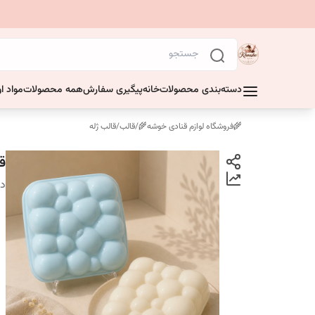
دسته‌بندی محصولات
خانه
پیگیری سفارش
همه محصولات
مواد او
🌾فروشگاه لوازم قنادی خوشه🌾
/
قالب
/
قالب ژله
ق
دس