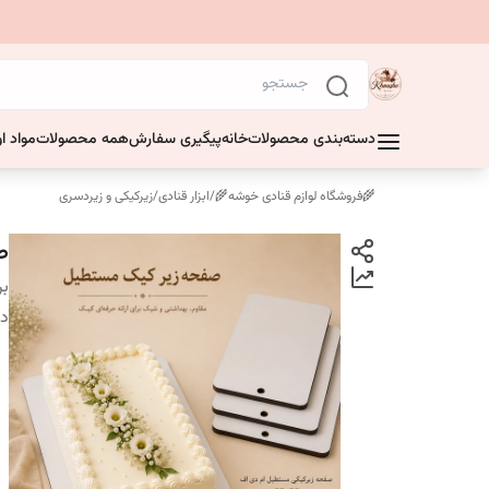
دسته‌بندی محصولات
خانه
پیگیری سفارش
همه محصولات
مواد او
🌾فروشگاه لوازم قنادی خوشه🌾
/
ابزار قنادی
/
زیرکیکی و زیردسری
صف
بر
دس