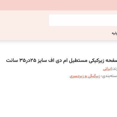
لیه
حه زیرکیکی مستطیل ام دی اف سایز 25در35 سانت
ند:
ایرانی
ته‌بندی
:
زیرکیکی و زیردسری