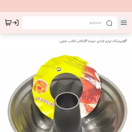
🌾فروشگاه لوازم قنادی خوشه🌾
/
قالب
/
قالب تفلون