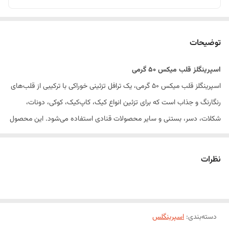
توضیحات
اسپرینگلز قلب میکس ۵۰ گرمی
اسپرینگلز قلب میکس ۵۰ گرمی، یک ترافل تزئینی خوراکی با ترکیبی از قلب‌های
رنگارنگ و جذاب است که برای تزئین انواع کیک، کاپ‌کیک، کوکی، دونات،
شکلات، دسر، بستنی و سایر محصولات قنادی استفاده می‌شود. این محصول
با رنگ‌های شاد و طراحی فانتزی، جلوه‌ای زیبا و حرفه‌ای به شیرینی‌ها و
دسرهای شما بخشیده و انتخابی ایده‌آل برای مناسبت‌هایی مانند تولد،
نظرات
ولنتاین، سالگرد و جشن‌های مختلف است.
اسپرینگلز قلب میکس با کیفیت بالا و رنگ‌های متنوع، به‌راحتی روی انواع
روکش خامه، فوندانت، گلیز و شکلات قرار گرفته و زیبایی خاصی به محصولات
دسته‌بندی
:
قنادی می‌بخشد.
اسپرینگلس