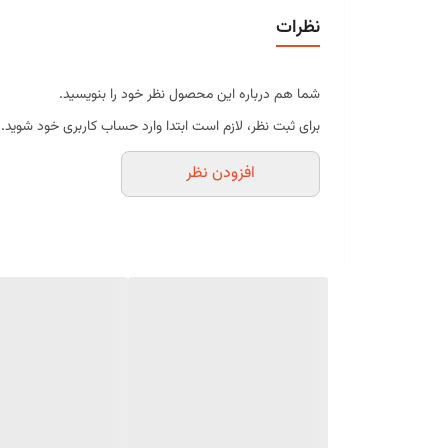
کاملاً خوراکی و باکیفیت
نظرات
رنگ سفید صدفی براق
سایز 3 با اندازه یکنواخت
شما هم درباره این محصول نظر خود را بنویسید.
مناسب برای تزیین انواع محصولات قنادی
برای ثبت نظر، لازم است ابتدا وارد حساب کاربری خود شوید.
جلوه‌ای لوکس و حرفه‌ای
افزودن نظر
مناسب برای مصارف خانگی و حرفه‌ای
موارد استفاده
تزیین کیک تولد و عروسی
کاپ‌کیک
کوکی و بیسکویت
شکلات دست‌ساز
دسر و موس
ماکارون
انواع شیرینی و فوندانت