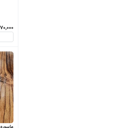
70,000
ماسوره ش