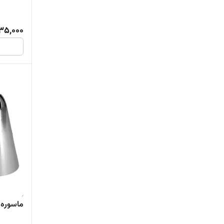
35,000
ماسوره شم