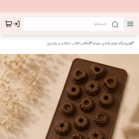
🌾فروشگاه لوازم قنادی خوشه🌾
/
قالب
/
قالب شکلات و پاستیل