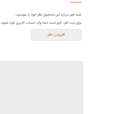
ساخته شده از سیلیکون باکیفیت و منعطف
سطح نچسب برای خروج آسان مواد
شما هم درباره این محصول نظر خود را بنویسید.
مقاوم در برابر سرما و گرما
برای ثبت نظر، لازم است ابتدا وارد حساب کاربری خود شوید.
قابل شست‌وشو و استفاده مجدد
افزودن نظر
حفظ جزئیات و طرح قالب
مناسب برای مصارف خانگی و حرفه‌ای
موارد استفاده
تهیه حلوا قالبی
شکلات دست‌ساز
ژله
دسرهای قالبی
پاناکوتا
موس
صابون و شمع دست‌ساز (غیرخوراکی)