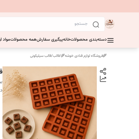
دسته‌بندی محصولات
خانه
پیگیری سفارش
همه محصولات
مواد او
🌾فروشگاه لوازم قنادی خوشه🌾
/
قالب
/
قالب سیلیکونی
قا
بر
دس