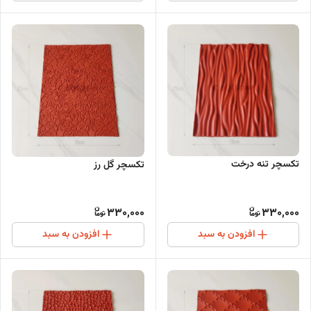
تکسچر تنه درخت
تکسچر گل رز
330,000
330,000
افزودن به سبد
افزودن به سبد