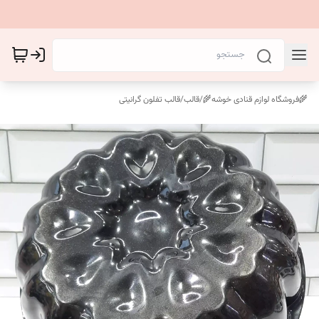
🌾فروشگاه لوازم قنادی خوشه🌾
/
قالب
/
قالب‌ تفلون گرانیتی