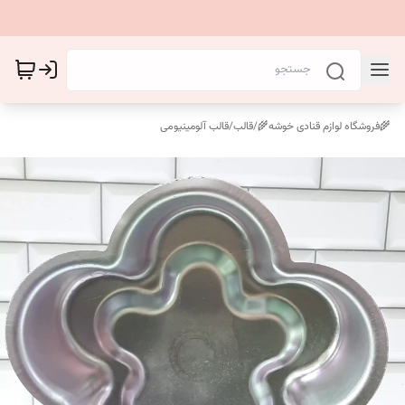
🌾فروشگاه لوازم قنادی خوشه🌾
/
قالب
/
قالب آلومینیومی