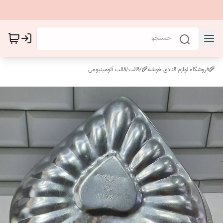
🌾فروشگاه لوازم قنادی خوشه🌾
/
قالب
/
قالب آلومینیومی