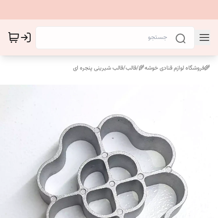
🌾فروشگاه لوازم قنادی خوشه🌾
/
قالب
/
قالب شیرینی پنجره ای