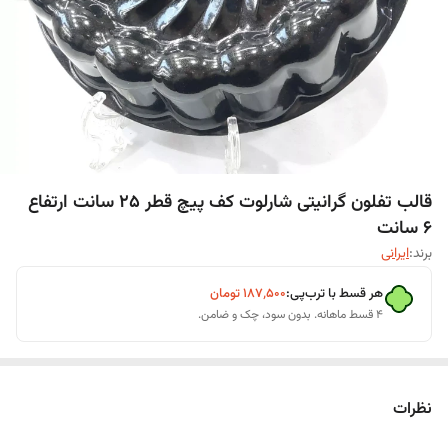
قالب تفلون گرانیتی شارلوت کف پیچ قطر 25 سانت ارتفاع
6 سانت
برند:
ایرانی
هر قسط با ترب‌پی:
۱۸۷٬۵۰۰
تومان
۴ قسط ماهانه. بدون سود، چک و ضامن.
نظرات