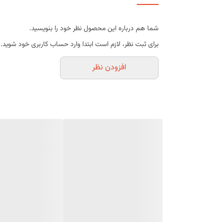
ساخته شده از سیلیکون باکیفیت و منعطف
سطح نچسب برای خروج آسان مواد
شما هم درباره این محصول نظر خود را بنویسید.
مقاوم در برابر سرما و گرما
برای ثبت نظر، لازم است ابتدا وارد حساب کاربری خود شوید.
قابل شست‌وشو و استفاده مجدد
افزودن نظر
حفظ جزئیات و طرح قالب
مناسب برای مصارف خانگی و حرفه‌ای
موارد استفاده
تهیه حلوا قالبی
شکلات دست‌ساز
ژله
دسرهای قالبی
پاناکوتا
موس
صابون و شمع دست‌ساز (غیرخوراکی)