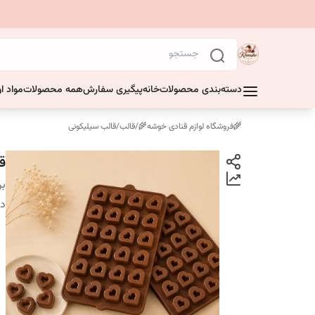
دسته‌بندی محصولات
خانه
پیگیری سفارش
همه محصولات
مواد او
🌾فروشگاه لوازم قنادی خوشه🌾
/
قالب
/
قالب سیلیکونی
قا
بر
دس