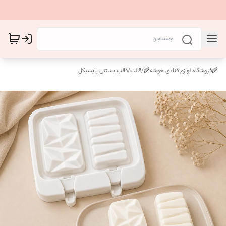
🌾فروشگاه لوازم قنادی خوشه🌾
/
قالب
/
قالب بستنی پاپسیکل