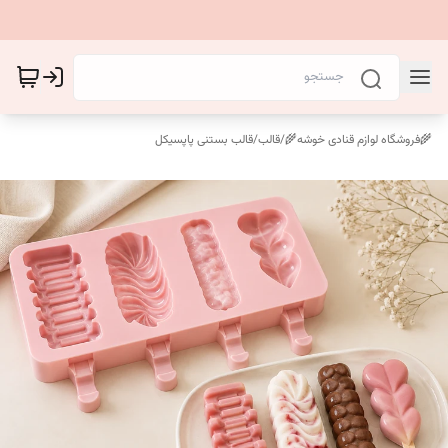
🌾فروشگاه لوازم قنادی خوشه🌾
/
قالب
/
قالب بستنی پاپسیکل