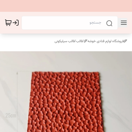
🌾فروشگاه لوازم قنادی خوشه🌾
/
قالب
/
قالب سیلیکونی