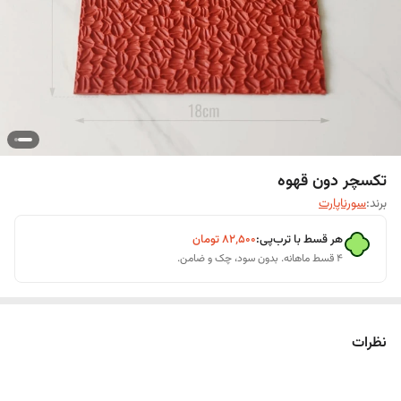
تکسچر دون قهوه
برند:
سورناپارت
هر قسط با ترب‌پی:
۸۲٬۵۰۰
تومان
۴ قسط ماهانه. بدون سود، چک و ضامن.
نظرات