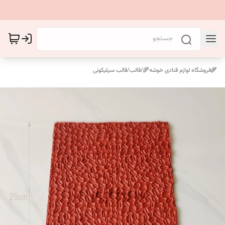
🌾فروشگاه لوازم قنادی خوشه🌾
/
قالب
/
قالب سیلیکونی