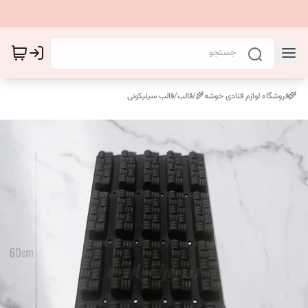
🌾فروشگاه لوازم قنادی خوشه🌾
/
قالب
/
قالب سیلیکونی