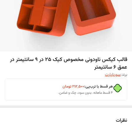
قالب کیکس ناودونی مخصوص کیک 25 در 9 سانتیمتر در
عمق 6 سانتیمتر
برند:
سورناپارت
هر قسط با ترب‌پی:
۲۱۲٬۵۰۰
تومان
۴ قسط ماهانه. بدون سود، چک و ضامن.
نظرات