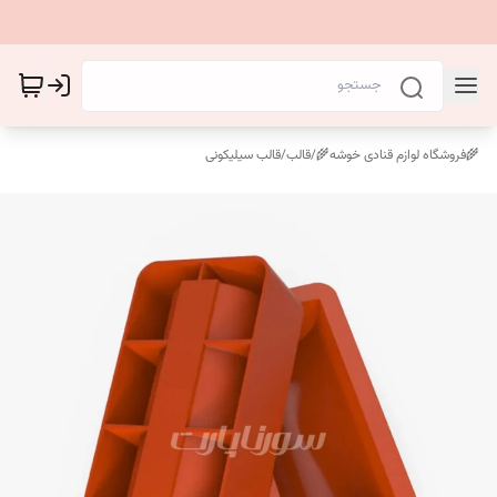
🌾فروشگاه لوازم قنادی خوشه🌾
/
قالب
/
قالب سیلیکونی