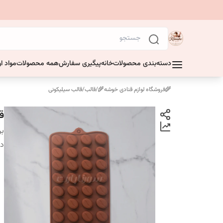
دسته‌بندی محصولات
خانه
پیگیری سفارش
همه محصولات
مواد او
🌾فروشگاه لوازم قنادی خوشه🌾
/
قالب
/
قالب سیلیکونی
ق
بر
دس