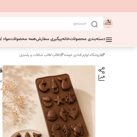
دسته‌بندی محصولات
خانه
پیگیری سفارش
همه محصولات
مواد او
🌾فروشگاه لوازم قنادی خوشه🌾
/
قالب
/
قالب شکلات و پاستیل
ق
بر
دس