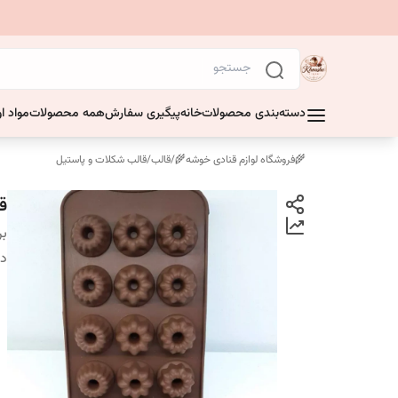
دسته‌بندی محصولات
خانه
پیگیری سفارش
همه محصولات
مواد او
🌾فروشگاه لوازم قنادی خوشه🌾
/
قالب
/
قالب شکلات و پاستیل
ق
بر
دس