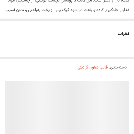
کیک، نان و دسر است. این قالب با پوشش نچسب گرانیتی، از چسبیدن مواد
غذایی جلوگیری کرده و باعث می‌شود کیک پس از پخت به‌راحتی و بدون آسیب
از قالب جدا شود.
بدنه مقاوم و انتقال یکنواخت حرارت در این قالب، موجب پخت یکدست کیک
نظرات
و ایجاد بافتی نرم و مطلوب می‌شود. همچنین پوشش گرانیتی باکیفیت، دوام
بالایی داشته و استفاده و شست‌وشوی آن را آسان می‌کند. این محصول
انتخابی مناسب برای قنادی‌های حرفه‌ای و آشپزخانه‌های خانگی است.
دسته‌بندی
:
ویژگی‌های محصول
قالب‌ تفلون گرانیتی
پوشش نچسب گرانیتی باکیفیت
پخش یکنواخت حرارت
خروج آسان کیک از قالب
مقاوم در برابر حرارت
شست‌وشوی آسان
دوام و طول عمر بالا