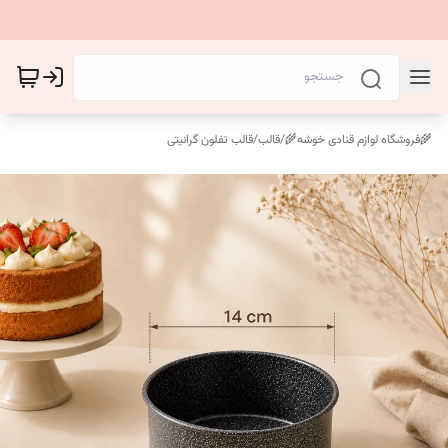
🌾فروشگاه لوازم قنادی خوشه🌾
/
قالب
/
قالب‌ تفلون گرانیتی