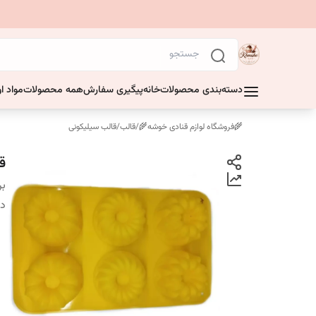
دسته‌بندی محصولات
خانه
پیگیری سفارش
همه محصولات
مواد او
🌾فروشگاه لوازم قنادی خوشه🌾
/
قالب
/
قالب سیلیکونی
قا
بر
دس