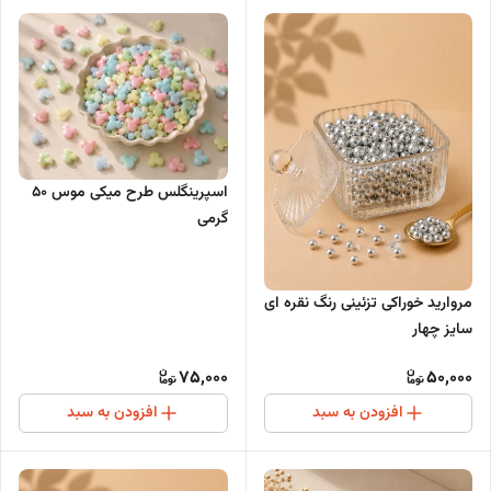
اسپرینگلس طرح میکی موس 50
گرمی
مروارید خوراکی تزئینی رنگ نقره ای
سایز چهار
75,000
50,000
افزودن به سبد
افزودن به سبد