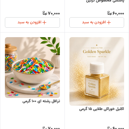
پاششی مخصوص تزئین
70,000
60,000
افزودن به سبد
افزودن به سبد
ترافل رشته ای 100 گرمی
اکلیل خوراکی طلایی 15 گرمی
70,000
60,000